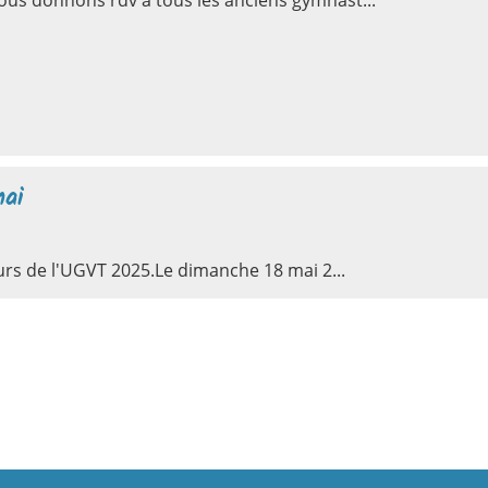
nous donnons rdv à tous les anciens gymnast...
mai
ours de l'UGVT 2025.Le dimanche 18 mai 2...